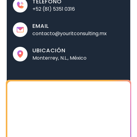
TELÉFONO
+52 (81) 5351 0316
EMAIL
contacto@youritconsulting.mx
UBICACIÓN
Monterrey, N.L., México