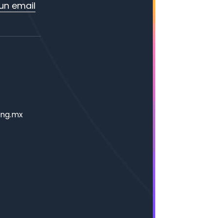
un email
ing.mx