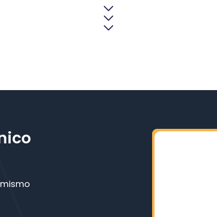
nico
a
y mismo