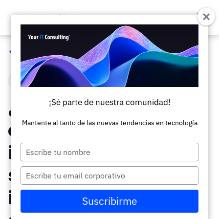
Todos los artículos
Ciberseguridad
6 minutos
¿Qué es Blockchain y
¡Sé parte de nuestra comunidad!
cuáles son sus
Mantente al tanto de las nuevas tendencias en tecnología
implicaciones en la
Escriba
su
seguridad de
nombre
Escriba
su
información en las
correo
Suscribirme
electrónico