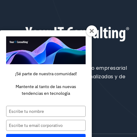
Potenciamos tu rendimiento empresarial
¡Sé parte de nuestra comunidad!
con soluciones de TI personalizadas y de
alto impacto
Mantente al tanto de las nuevas
tendencias en tecnología
Escriba
su
nombre
Escriba
su
correo