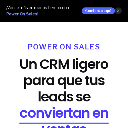
¡Vende más en menos tiempo con
Comienza aquí
Power On Sales
!
POWER ON SALES
Un CRM ligero
para que tus
leads se
conviertan en