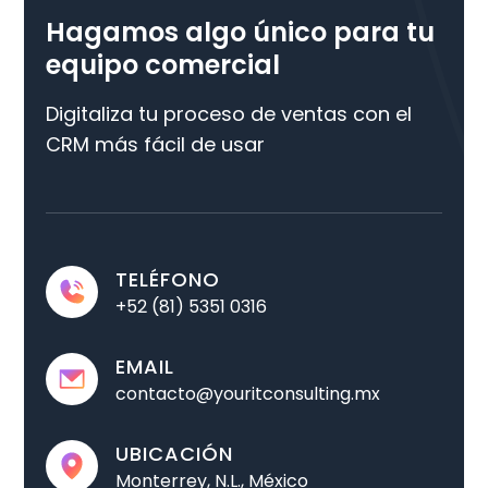
la automatización de procesos y la
marketing y servicio al cliente. Un buen CRM,
Hagamos algo único para tu
centralización de información.
como Power On Sales, permite a las empresas
equipo comercial
mejorar su relación con los clientes y aumentar
sus ingresos.
Digitaliza tu proceso de ventas con el
CRM más fácil de usar
TELÉFONO
+52 (81) 5351 0316
EMAIL
contacto@youritconsulting.mx
UBICACIÓN
Monterrey, N.L., México